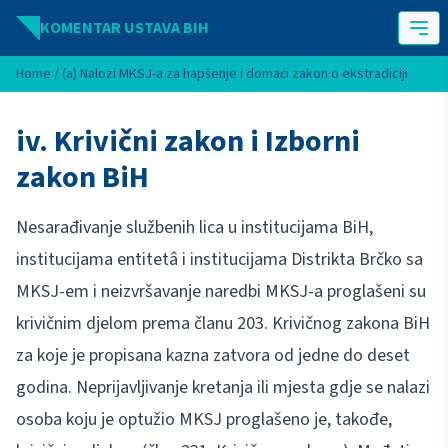
Idi na sadržaj
KOMENTAR USTAVA BIH
Home
/
(a) Nalozi MKSJ-a za hapšenje i domaći zakon o ekstradiciji
iv. Krivični zakon i Izborni
zakon BiH
Nesarađivanje službenih lica u institucijama BiH,
institucijama entitetâ i institucijama Distrikta Brčko sa
MKSJ-em i neizvršavanje naredbi MKSJ-a proglašeni su
krivičnim djelom prema članu 203. Krivičnog zakona BiH
za koje je propisana kazna zatvora od jedne do deset
godina. Neprijavljivanje kretanja ili mjesta gdje se nalazi
osoba koju je optužio MKSJ proglašeno je, takođe,