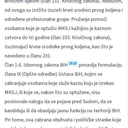
krivičnim djelom (član 231. Krivičnog zakona). Međutim,
od ovoga su izričito izuzeti krvni srodnici prvog koljena i
određene profesionalne grupe. Pružanje pomoći
osobama koje je optužio MKSJ kažnjivo je kaznom
zatvora do tri godine (član 233. Krivičnog zakona),
izuzimajući krvne srodnike prvog koljena, kao što je
navedeno u članu 231.
2523
Član 1.6. Izbornog zakona BiH
ponavlja formulaciju
člana IX (Opšte odredbe) Ustava BiH, kojim se
zabranjuje osobama koje služe kaznu koju je izrekao
MKSJ, ili koje se, nakon što su optužene, nisu
povinovale nalogu da se pojave pred Sudom, da se
kandiduju ili da obavljaju javnu funkciju na teritoriji BiH.
Pri tome, ova zabrana obuhvata i političke stranke koje