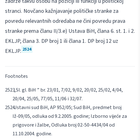
zadrže takvu osobu na poziciji ili funkciji u političkoj
stranci. Novčano kažnjavanje političke stranke za
povredu relevantnih odredaba ne čini povredu prava
stranke prema članu II/3.e) Ustava BiH, člana 6. st. 1. i 2.
EKLJP, člana 3. DP broj 1 ili člana 1. DP broj 12 uz
2524
EKLJP.
Footnotes
„Sl. gl. BiH ” br. 23/01, 7/02, 9/02, 20/02, 25/02, 4/04,
20/04, 25/05, 77/05, 11/06 i 32/07.
Ustavni sud BiH, AP 952/05; Sud BiH, predmet broj
Iž-09/05, odluka od 9.2.2005. godine; Izborno vijeće za
prigovore i žalbe, Odluka broj 02-50-4434/04 od
11.10.2004. godine.