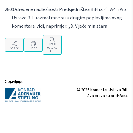
Određene nadležnosti Predsjedništva BiH iz. čl. V/4. i V/5.
Ustava BiH razmatrane su u drugim poglavljima ovog
komentara: vidi, naprimjer: „D. Vijeće ministara
Traži
odluku
Share
Print
US
Objavljuje:
© 2026 Komentar Ustava BiH.
Sva prava su pridržana.