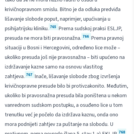
krivičnopravnom smislu. Bitno je da odluka predviđa
lišavanje slobode poput, naprimjer, upućivanja u
765
psihijatrijsku kliniku.
Prema sudskoj praksi ESLJP,
766
presuda ne mora biti pravosnažna.
Prema pravnoj
situaciji u Bosni i Hercegovini, određeno lice može –
ukoliko presuda još nije pravosnažna – biti upućeno na
izdržavanje kazne samo na osnovu vlastitog
767
zahtjeva.
Inače, lišavanje slobode zbog izvršenja
krivičnopravne presude bilo bi protivzakonito. Međutim,
ukoliko bi pravosnažna presuda bila poništena u nekom
vanrednom sudskom postupku, a osuđeno lice u tom
trenutku već je počelo da izdržava kaznu, onda ono
mora podnijeti zahtjev za puštanje na slobodu. U
768
protivnom, nema povrede člana 5. stav 1.a) EKLJP.