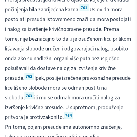
761
počinjenja bila zaprijećena kazna.
Uslov da mora
postojati presuda istovremeno znači da mora postojati
i nalog za izvršenje krivičnopravne presude. Prema
tome, nije beznačajno to da li je osuđenom licu prilikom
lišavanja slobode uručen i odgovarajući nalog, osobito
onda ako su nadležni organi više puta bezuspješno
pokušavali da dostave nalog za izvršenje krivične
762
presude.
Ipak, poslije izrečene pravosnažne presude
lice lišeno slobode mora se odmah pustiti na
763
slobodu,
ili mu se odmah mora uručiti nalog za
izvršenje krivične presude. U suprotnom, produženje
764
pritvora je protivzakonito.
Pri tome, pojam presude ima autonomno značenje,
tako da se ne mora nužno raditi o osudi u