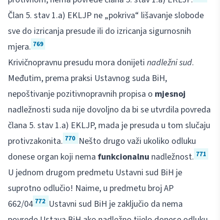
Član 5. stav 1.a) EKLJP ne „pokriva“ lišavanje slobode
sve do izricanja presude ili do izricanja sigurnosnih
769
mjera.
Krivičnopravnu presudu mora donijeti
nadležni sud
.
Međutim, prema praksi Ustavnog suda BiH,
nepoštivanje pozitivnopravnih propisa o
mjesnoj
nadležnosti suda nije dovoljno da bi se utvrdila povreda
člana 5. stav 1.a) EKLJP, mada je presuda u tom slučaju
770
protivzakonita.
Nešto drugo važi ukoliko odluku
771
donese organ koji nema
funkcionalnu
nadležnost.
U jednom drugom predmetu Ustavni sud BiH je
suprotno odlučio! Naime, u predmetu broj AP
772
662/04
Ustavni sud BiH je zaključio da nema
povrede Ustava BiH ako nadležno tijelo donese odluku