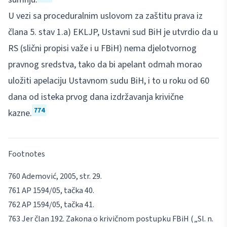
U vezi sa proceduralnim uslovom za zaštitu prava iz
člana 5. stav 1.a) EKLJP, Ustavni sud BiH je utvrdio da u
RS (slični propisi važe i u FBiH) nema djelotvornog
pravnog sredstva, tako da bi apelant odmah morao
uložiti apelaciju Ustavnom sudu BiH, i to u roku od 60
dana od isteka prvog dana izdržavanja krivične
774
kazne.
Footnotes
Ademović
, 2005, str. 29.
AP 1594/05, tačka 40.
AP 1594/05, tačka 41.
Jer član 192. Zakona o krivičnom postupku FBiH („Sl. n.