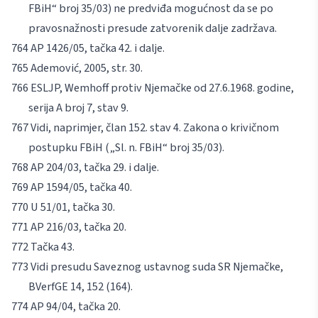
FBiH“ broj 35/03) ne predviđa mogućnost da se po
pravosnažnosti presude zatvorenik dalje zadržava.
AP 1426/05, tačka 42. i dalje.
Ademović
, 2005, str. 30.
ESLJP, Wemhoff protiv Njemačke od 27.6.1968. godine,
serija A broj 7, stav 9.
Vidi, naprimjer, član 152. stav 4. Zakona o krivičnom
postupku FBiH („Sl. n. FBiH“ broj 35/03).
AP 204/03, tačka 29. i dalje.
AP 1594/05, tačka 40.
U 51/01, tačka 30.
AP 216/03, tačka 20.
Tačka 43.
Vidi presudu Saveznog ustavnog suda SR Njemačke,
BVerfGE 14, 152 (164).
AP 94/04, tačka 20.