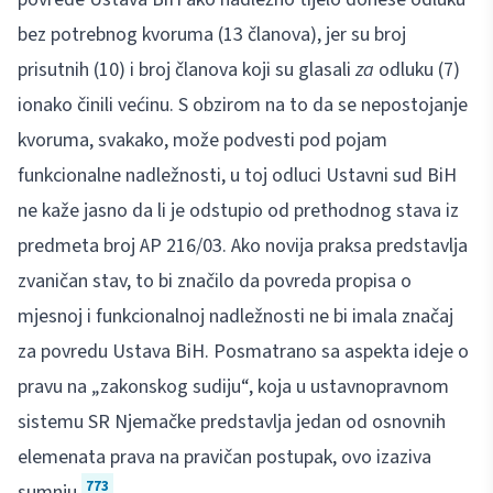
bez potrebnog kvoruma (13 članova), jer su broj
prisutnih (10) i broj članova koji su glasali
za
odluku (7)
ionako činili većinu. S obzirom na to da se nepostojanje
kvoruma, svakako, može podvesti pod pojam
funkcionalne nadležnosti, u toj odluci Ustavni sud BiH
ne kaže jasno da li je odstupio od prethodnog stava iz
predmeta broj AP 216/03. Ako novija praksa predstavlja
zvaničan stav, to bi značilo da povreda propisa o
mjesnoj i funkcionalnoj nadležnosti ne bi imala značaj
za povredu Ustava BiH. Posmatrano sa aspekta ideje o
pravu na „zakonskog sudiju“, koja u ustavnopravnom
sistemu SR Njemačke predstavlja jedan od osnovnih
elemenata prava na pravičan postupak, ovo izaziva
773
sumnju.