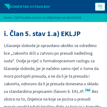
Idi na sadržaj
KOMENTAR USTAVA BIH
Home
/
(b) Posebni osnovi za isključenje nezakonitosti
i. Član 5. stav 1.a) EKLJP
Lišavanje slobode je opravdano ukoliko se određeno
lice „zakonito drži u zatvoru po presudi nadležnog
suda“. Ovdje je riječ o formalnopravnom razlogu za
lišavanje slobode, jer je načelno samo riječ o tome da
mora postojati presuda, a ne da li je ta presuda i
zakonita, odnosno da li je presuda donesena u skladu
760
sa standardima propisanim članom 6. EKLJP.
Bez
obzira na to, činjenice na koje se poziva u presudi
moraju predstavljati krivično djelo za koje je u trenutku