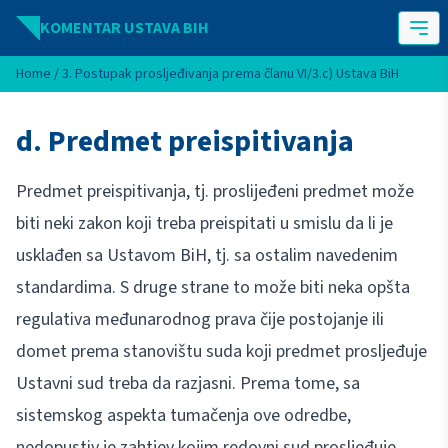
Idi na sadržaj
KOMENTAR USTAVA BIH
Home
/
3. Postupak prosljeđivanja prema članu VI/3.c) Ustava BiH
d. Predmet preispitivanja
Predmet preispitivanja, tj. proslijeđeni predmet može
biti neki zakon koji treba preispitati u smislu da li je
usklađen sa Ustavom BiH, tj. sa ostalim navedenim
standardima. S druge strane to može biti neka opšta
regulativa međunarodnog prava čije postojanje ili
domet prema stanovištu suda koji predmet prosljeđuje
Ustavni sud treba da razjasni. Prema tome, sa
sistemskog aspekta tumačenja ove odredbe,
nedopustiv je zahtjev kojim redovni sud prosljeđuje