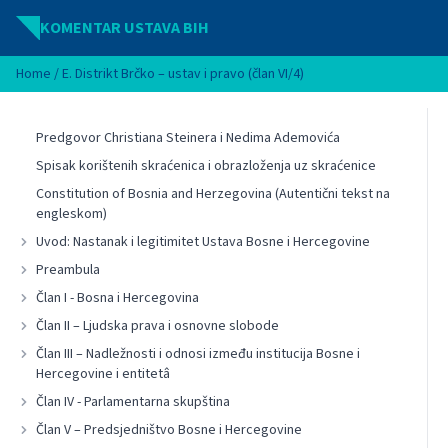
Idi na sadržaj
KOMENTAR USTAVA BIH
Home
/
E. Distrikt Brčko – ustav i pravo (član VI/4)
Predgovor Christiana Steinera i Nedima Ademovića
Spisak korištenih skraćenica i obrazloženja uz skraćenice
Constitution of Bosnia and Herzegovina (Autentični tekst na
engleskom)
Uvod: Nastanak i legitimitet Ustava Bosne i Hercegovine
Preambula
Član I - Bosna i Hercegovina
Član II – Ljudska prava i osnovne slobode
Član III – Nadležnosti i odnosi između institucija Bosne i
Hercegovine i entitetâ
Član IV - Parlamentarna skupština
Član V – Predsjedništvo Bosne i Hercegovine