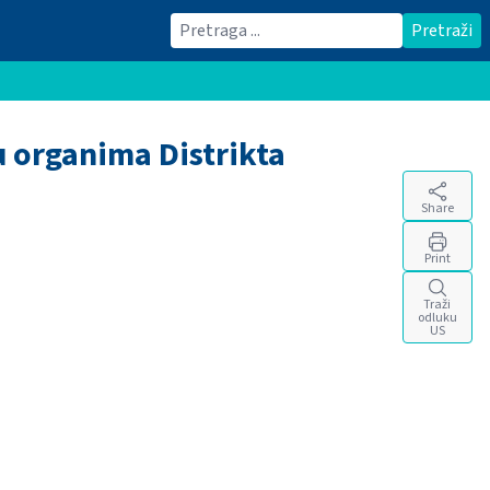
Traži
Pretraži
u organima Distrikta
Share
Print
Traži
odluku
US