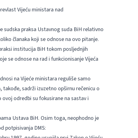
evlast Vijeću ministara nad
 je sudska praksa Ustavnog suda BiH relativno
iko članaka koji se odnose na ovo pitanje.
raksi institucija BiH tokom posljednjih
je se odnose na rad i funkcionisanje Vijeća
dnosi na Vijeće ministara reguliše samo
a, takođe, sadrži izuzetno opširnu rečenicu o
 ovoj odredbi su fokusirane na sastav i
dbama Ustava BiH. Osim toga, neophodno je
 od potpisivanja DMS:
ru 1997. godine usvojila prvi Zakon o Vijeću