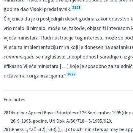
2821
godine dao Visoki predstavnik.
Činjenica da je u posljednjih deset godina zakonodavstvo k
vrlo malo ili nimalo, može se, takođe, objasniti interesom
Vijeća ministara. Radi ilustracije tog interesa, može se pod
Vijeća za implementaciju mira koji je donesen na sastanku 
communiquéu
se naglašava: „neophodnost saradnje u izgra
efikasno Vijeće ministara […] koje je sposobno za zajedni
2822
državama i organizacijama.”
Footnotes
Further Agreed Basic
Principles of 26 September 1995
(dopu
26. 9. 1995. godine, UN Dok. A/50/718 – S/1995/920,
Aneks 1, tač. 6(2) i 6(3).(
[…] of such ministers
as may be app