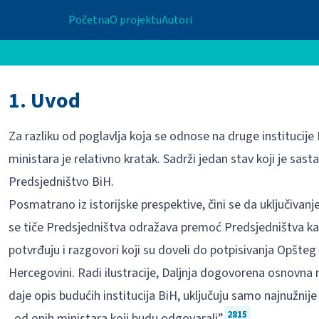
Početna
O projektu
Autori
1. Uvod
Za razliku od poglavlja koja se odnose na druge institucije B
ministara je relativno kratak. Sadrži jedan stav koji je sast
Predsjedništvo BiH.
Posmatrano iz istorijske prespektive, čini se da uključivanj
se tiče Predsjedništva odražava premoć Predsjedništva k
potvrđuju i razgovori koji su doveli do potpisivanja Opšte
Hercegovini. Radi ilustracije, Daljnja dogovorena osnovna 
daje opis budućih institucija BiH, uključuju samo najnužnije 
2815
„od onih ministara koji budu odgovarali”.