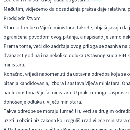
Međutim, vidjećemo da dosadašnja praksa daje relativnu pr
Predsjedništvom.
Šture odredbe o Vijeću ministara, takođe, objašnjavaju da
ograničena povodom ovog pitanja, a napisano je samo nekol
Prema tome, veći dio sadržaja ovog priloga se zasniva na p
dvanaest godina i na nekoliko odluka Ustavnog suda BiH ko
ministara.
Konačno, vrijedi napomenuti da ustavna odredba koja se o
pitanja kandidovanja, izbora i sastava Vijeća ministara. On
nadležnostima Vijeća ministara. U praksi mnoge rasprave o
donošenje odluka u Vijeću ministara.
Takve odredbe se moraju tumačiti u vezi sa drugim odre
uzeti u obzir i niz zakona koji regulišu rad Vijeće ministara
■ Parlamentarna skupština Bosne i Hercegovine je u decemb