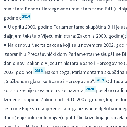
ministara Bosne i Hercegovine i ministarstvima BiH (u dalj
2816
godine);
■ U aprilu 2000. godine Parlamentarna skupština BiH je usvo
daljnjem tekstu o Vijeću ministara: Zakon iz 2000. godine);
■ Na osnovu Nacrta zakona koji su u novembru 2002. godine 
izabranih u Predstavnički dom Parlamentarne skupštine BiH
donio novi Zakon o Vijeću ministara Bosne i Hercegovine (u
2818
2002. godine).
Nakon toga, Parlamentarna skupština BiH
2819
„Službenom glasniku Bosne i Hercegovine“.
Od tada o
2820
koje su kasnije usvajane u više navrata,
posebno radi uk
Izmjene i dopune Zakona od 19.10.2007. godine, koji je donio
jesu one koje su usmjerene na organizovanje djelotvornijeg 
donošenje pokrenulo najveću političku krizu koja je dovela
ministara. Nakon toga, ove izmjene i dopune su bile predm