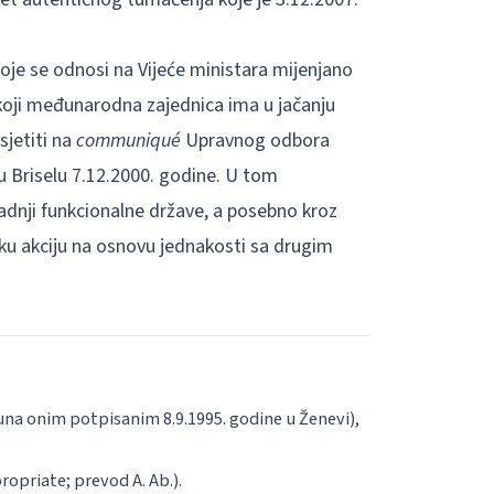
oje se odnosi na Vijeće ministara mijenjano
 koji međunarodna zajednica ima u jačanju
sjetiti na
communiqué
Upravnog odbora
u Briselu 7.12.2000. godine. U tom
dnji funkcionalne države, a posebno kroz
čku akciju na osnovu jednakosti sa drugim
na onim potpisanim 8.9.1995. godine u Ženevi),
ropriate
; prevod A. Ab.).