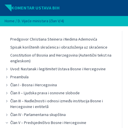
Idi na sadržaj
KOMENTAR USTAVA BIH
Home
/
D. Vijeće ministara (član V/4)
Predgovor Christiana Steinera i Nedima Ademovića
Spisak korištenih skraćenica i obrazloženja uz skraćenice
Constitution of Bosnia and Herzegovina (Autentični tekst na
engleskom)
Uvod: Nastanak i legitimitet Ustava Bosne i Hercegovine
Preambula
Član I - Bosna i Hercegovina
Član II – Ljudska prava i osnovne slobode
Član III – Nadležnosti i odnosi između institucija Bosne i
Hercegovine i entitetâ
Član IV - Parlamentarna skupština
Član V – Predsjedništvo Bosne i Hercegovine