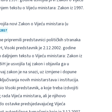
njem tekstu o Vijeću ministara: Zakon iz 1997.
jila novi Zakon o Vijeću ministara (u
2817
pripremili predstavnici političkih stranaka
, Visoki predstavnik je 2.12.2002. godine
 daljnjem tekstu o Vijeću ministara: Zakon iz
 je usvojila taj zakon i objavila ga u
vaj zakon je na snazi, uz izmjene i dopune
ljučivanja novih ministarstava i institucija.
 Visoki predstavnik, a koje treba izdvojiti
rada Vijeća ministara, ali je njihovo
 do ostavke predsjedavajućeg Vijeća
et autentičnog tumačenja koje je 3.12.2007.