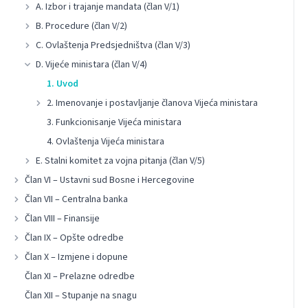
A. Izbor i trajanje mandata (član V/1)
B. Procedure (član V/2)
C. Ovlaštenja Predsjedništva (član V/3)
D. Vijeće ministara (član V/4)
1. Uvod
2. Imenovanje i postavljanje članova Vijeća ministara
3. Funkcionisanje Vijeća ministara
4. Ovlaštenja Vijeća ministara
E. Stalni komitet za vojna pitanja (član V/5)
Član VI – Ustavni sud Bosne i Hercegovine
Član VII – Centralna banka
Član VIII – Finansije
Član IX – Opšte odredbe
Član X – Izmjene i dopune
Član XI – Prelazne odredbe
Član XII – Stupanje na snagu