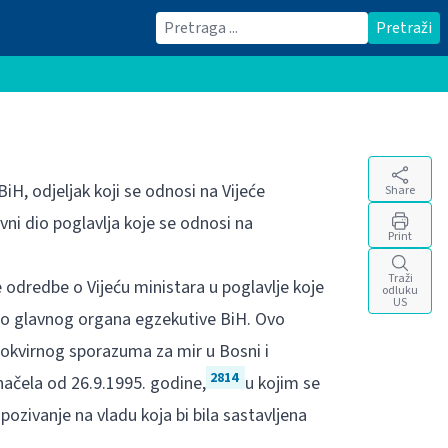
Traži
Pretraži
iH, odjeljak koji se odnosi na Vijeće
Share
avni dio poglavlja koje se odnosi na
Print
Traži
e odredbe o Vijeću ministara u poglavlje koje
odluku
US
ao glavnog organa egzekutive BiH. Ovo
g okvirnog sporazuma za mir u Bosni i
2814
načela od 26.9.1995. godine,
u kojim se
pozivanje na vladu koja bi bila sastavljena