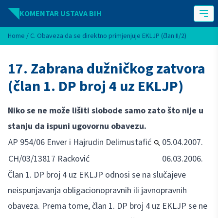
Idi na sadržaj
KOMENTAR USTAVA BIH
Home
/
C. Obaveza da se direktno primjenjuje EKLJP (član II/2)
17. Zabrana dužničkog zatvora
(član 1. DP broj 4 uz EKLJP)
Niko se ne može lišiti slobode samo zato što nije u
stanju da ispuni ugovornu obavezu.
AP 954/06 Enver i Hajrudin Delimustafić
05.04.2007.
CH/03/13817 Racković
06.03.2006.
Član 1. DP broj 4 uz EKLJP odnosi se na slučajeve
neispunjavanja obligacionopravnih ili javnopravnih
obaveza. Prema tome, član 1. DP broj 4 uz EKLJP se ne