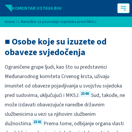
Idi na sadržaj
KOMENTAR USTAVA BIH
Home
/
i. Naredbe za pozivanje svjedoka pred MKSJ
■ Osobe koje su izuzete od
obaveze svjedočenja
Ograničene grupe ljudi, kao što su predstavnici
Međunarodnog komiteta Crvenog krsta, uživaju
imunitet od obaveze pojavljivanja u svojstvu svjedoka
2540
pred sudovima, uključujući i MKSJ.
Sud, takođe, ne
može izdavati obavezujuće naredbe državnim
službenicima u vezi sa njihovim službenim
2541
dužnostima.
Prema tome, odbijanje organa vlasti