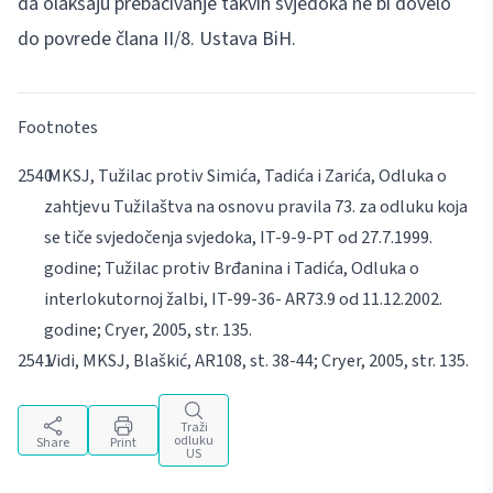
da olakšaju prebacivanje takvih svjedoka ne bi dovelo
do povrede člana II/8. Ustava BiH.
Footnotes
MKSJ, Tužilac protiv Simića, Tadića i Zarića, Odluka o
zahtjevu Tužilaštva na osnovu pravila 73. za odluku koja
se tiče svjedočenja svjedoka, IT-9-9-PT od 27.7.1999.
godine; Tužilac protiv Brđanina i Tadića, Odluka o
interlokutornoj žalbi, IT-99-36- AR73.9 od 11.12.2002.
godine;
Cryer
, 2005, str. 135.
Vidi, MKSJ, Blaškić, AR108, st. 38-44;
Cryer
, 2005, str. 135.
Traži
odluku
Share
Print
US